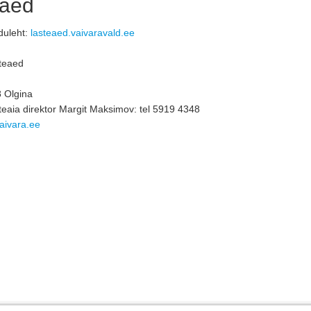
eaed
duleht:
lasteaed.vaivaravald.ee
teaed
 Olgina
eaia direktor 
Margit Maksimov
: tel 5919 4348
aivara.ee