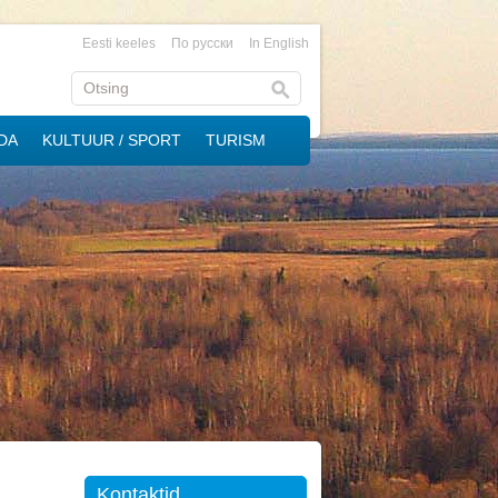
Eesti keeles
По русски
In English
DA
KULTUUR / SPORT
TURISM
Kontaktid