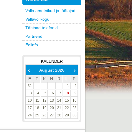
Valla ametnikud ja töötajad
Vallavolikogu
Tähtsad telefonid
Partnerid
Eelinfo
KALENDER
August 2026
E
T
K
N
R
L
P
31
1
2
3
4
5
6
7
8
9
10
11
12
13
14
15
16
17
18
19
20
21
22
23
24
25
26
27
28
29
30