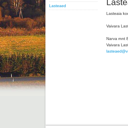
Last
Lasteaed
Lasteaia ko
Vaivara Las
Narva mnt 8
Vaivara Last
lasteaed@v