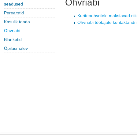
Ohvriabi
seadused
Perearstid
Kuriteoohvritele makstavad riik
Kasulik teada
Ohvriabi töötajate kontaktand
Ohvriabi
Blanketid
Õpilasmalev