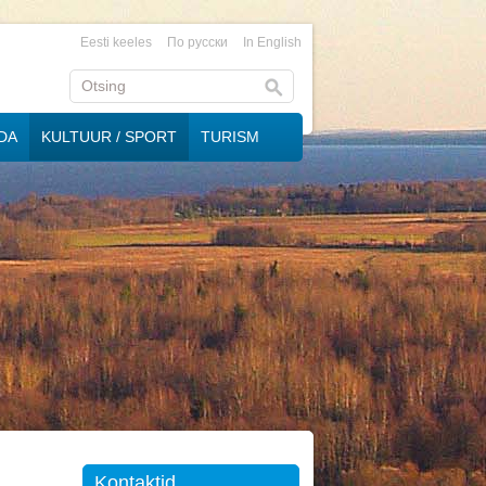
Eesti keeles
По русски
In English
DA
KULTUUR / SPORT
TURISM
Kontaktid