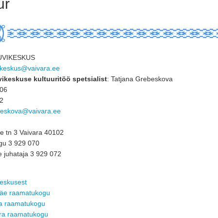
ur
UVIKESKUS
ikeskus@vaivara.ee
ikeskuse kultuuritöö spetsialist
: Tatjana Grebeskova
406
72
ebeskova@vaivara.ee
e tn 3 Vaivara 40102
u 3 929 070
 juhataja 3 929 072
eskusest
mäe raamatukogu
a raamatukogu
ra raamatukogu