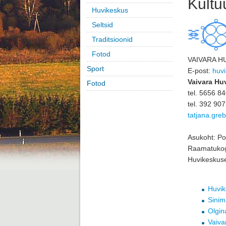
Kultu
Huvikeskus
Seltsid
Traditsioonid
Fotod
VAIVARA H
Sport
E-post:
huv
Vaivara Huv
Fotod
tel. 5656 8
tel. 392 90
tatjana.gr
Asukoht: Po
Raamatukog
Huvikeskuse
Huvik
Sini
Olgin
Vaiva