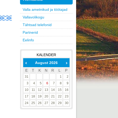
Valla ametnikud ja töötajad
Vallavolikogu
Tähtsad telefonid
Partnerid
Eelinfo
KALENDER
August 2026
E
T
K
N
R
L
P
31
1
2
3
4
5
6
7
8
9
10
11
12
13
14
15
16
17
18
19
20
21
22
23
24
25
26
27
28
29
30