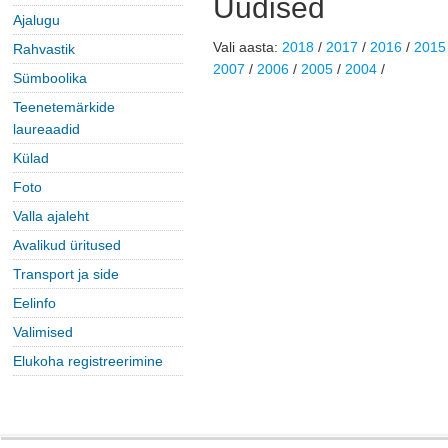
Uudised
Ajalugu
Vali aasta: 
2018
/ 
2017
/ 
2016
/ 
2015
Rahvastik
2007
/ 
2006
/ 
2005
/ 
2004
/ 
Sümboolika
Teenetemärkide
laureaadid
Külad
Foto
Valla ajaleht
Avalikud üritused
Transport ja side
Eelinfo
Valimised
Elukoha registreerimine