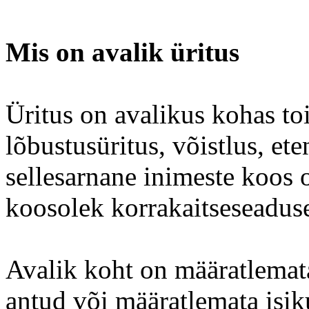
Mis on avalik üritus
Üritus on avalikus kohas to
lõbustusüritus, võistlus, e
sellesarnane inimeste koos o
koosolek korrakaitseseadus
Avalik koht on määratlemata
antud või määratlemata isik