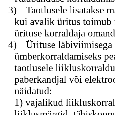
3)
Taotlusele lisatakse 
kui avalik üritus toimub 
ürituse korraldaja omand
4)
Ürituse läbiviimisega 
ümberkorraldamiseks pea
taotlusele liikluskorral
paberkandjal või elektro
näidatud:
1) vajalikud liikluskorr
liiklusmärgid, tähiskoon