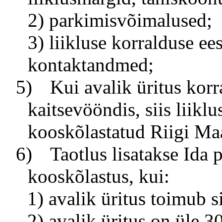
2) parkimisvõimalused;
3) liikluse korralduse ees
kontaktandmed;
5)
Kui avalik üritus korr
kaitsevööndis, siis liik
kooskõlastatud Riigi Ma
6)
Taotlus lisatakse Ida 
kooskõlastus, kui:
1) avalik üritus toimub s
2) avalik üritus on üle 3