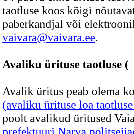
taotluse koos kõigi nõutav
paberkandjal või elektroonil
vaivara@vaivara.ee
.
Avaliku ürituse taotluse (
Avalik üritus peab olema ko
(avaliku ürituse loa taotlus
poolt avalikud üritused Vai
prefektuuri Narva politseij