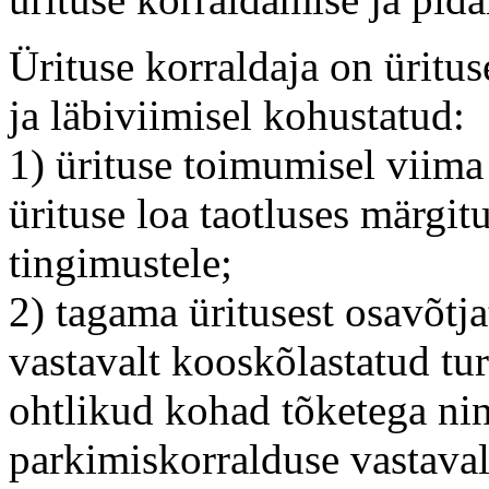
Ürituse korraldaja on üritus
ja läbiviimisel kohustatud:
1) ürituse toimumisel viima 
ürituse loa taotluses märgit
tingimustele;
2) tagama üritusest osavõtja
vastavalt kooskõlastatud tu
ohtlikud kohad tõketega ni
parkimiskorralduse vastaval