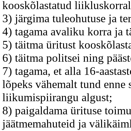
kooskõlastatud liikluskorra
3) järgima tuleohutuse ja te
4) tagama avaliku korra ja 
5) täitma üritust kooskõlast
6) täitma politsei ning pääs
7) tagama, et alla 16-aastast
lõpeks vähemalt tund enne s
liikumispiirangu algust;
8) paigaldama ürituse toimu
jäätmemahuteid ja välikäiml