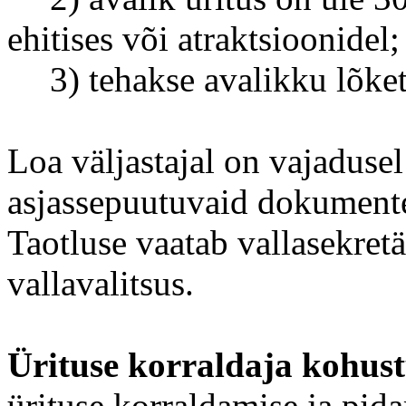
ehitises või atraktsioonidel;
3) tehakse avalikku lõket
Loa väljastajal on vajaduse
asjassepuutuvaid dokumente,
Taotluse vaatab vallasekretä
vallavalitsus.
Ürituse korraldaja kohus
ürituse korraldamise ja pid