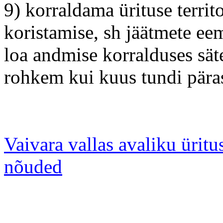
9) korraldama ürituse territ
koristamise, sh jäätmete ee
loa andmise korralduses säte
rohkem kui kuus tundi päras
Vaivara vallas avaliku ürit
nõuded