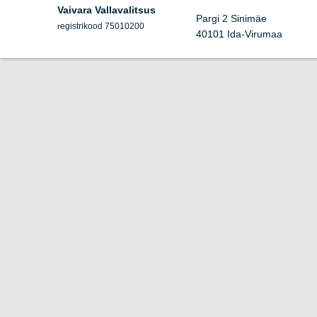
Vaivara Vallavalitsus
Pargi 2 Sinimäe
egistrikood 75010200
r
40101 Ida-Virumaa