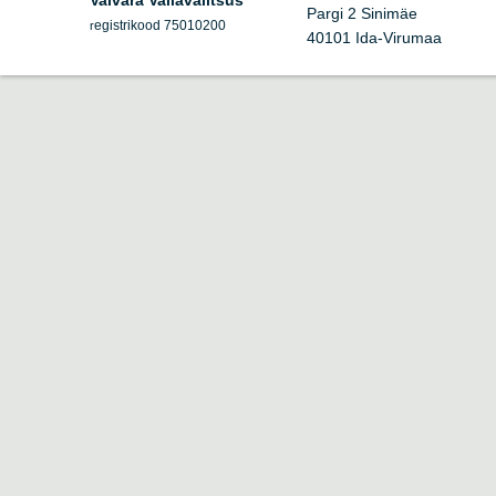
Vaivara Vallavalitsus
Pargi 2 Sinimäe
egistrikood 75010200
r
40101 Ida-Virumaa