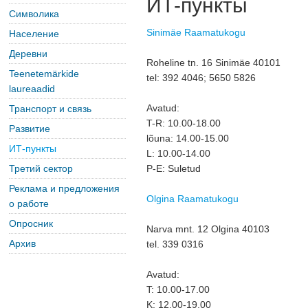
ИТ-пункты
Символика
Sinimäe Raamatukogu
Население
Деревни
Roheline tn. 16 Sinimäe 40101
Teenetemärkide
tel: 392 4046; 5650 5826
laureaadid
Avatud:
Транспорт и связь
T-R: 10.00-18.00
Развитие
lõuna: 14.00-15.00
ИТ-пункты
L: 10.00-14.00
Третий сектор
P-E: Suletud
Реклама и предложения
Olgina Raamatukogu
о работе
Опросник
Narva mnt. 12 Olgina 40103
Архив
tel. 339 0316
Avatud:
T: 10.00-17.00
K: 12.00-19.00