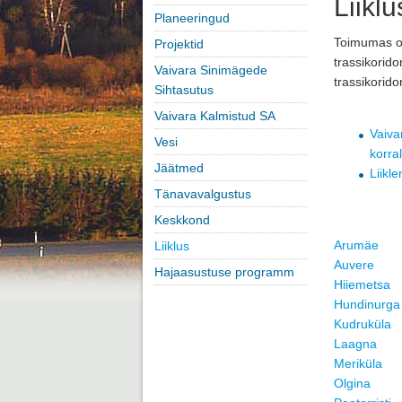
Liiklu
Planeeringud
Toimumas o
Projektid
trassikorido
Vaivara Sinimägede
trassikorid
Sihtasutus
Vaivara Kalmistud SA
Vaiva
Vesi
korra
Jäätmed
Liikle
Tänavavalgustus
Keskkond
Arumäe
Liiklus
Auvere
Hajaasustuse programm
Hiiemetsa
Hundinurga
Kudruküla
Laagna
Meriküla
Olgina