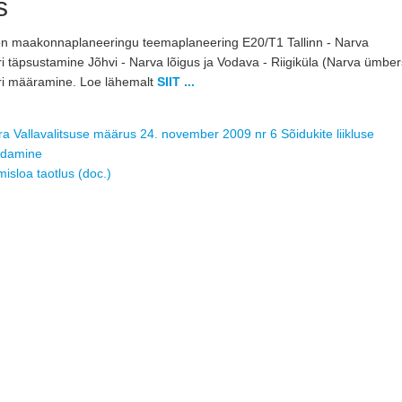
s
n maakonnaplaneeringu teemaplaneering E20/T1 Tallinn - Narva
ri täpsustamine Jõhvi - Narva lõigus ja Vodava - Riigiküla (Narva ümber
ori määramine. Loe lähemalt
SIIT ...
ra Vallavalitsuse määrus 24. november 2009 nr 6 Sõidukite liikluse
ldamine
misloa taotlus (doc.)