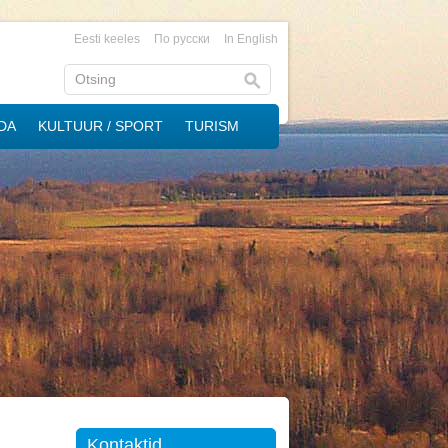
Eesti keeles
По русски
In English
DA
KULTUUR / SPORT
TURISM
Kontaktid