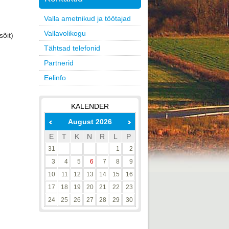
Valla ametnikud ja töötajad
Vallavolikogu
sõit)
Tähtsad telefonid
Partnerid
Eelinfo
KALENDER
August 2026
E
T
K
N
R
L
P
31
1
2
3
4
5
6
7
8
9
10
11
12
13
14
15
16
17
18
19
20
21
22
23
24
25
26
27
28
29
30