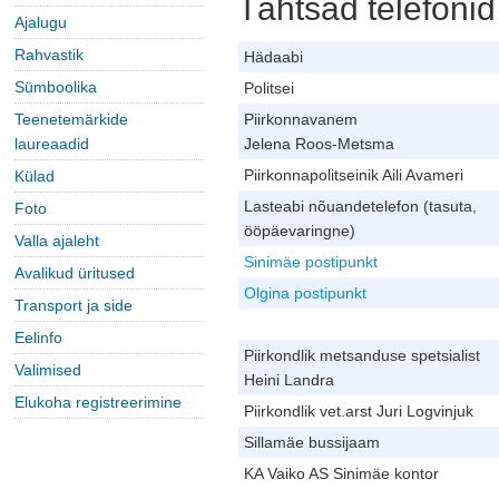
Tähtsad telefonid
Ajalugu
Rahvastik
Hädaabi
Sümboolika
Politsei
Teenetemärkide
Piirkonnavanem
laureaadid
Jelena Roos‐Metsma
Piirkonnapolitseinik Aili Avameri
Külad
Lasteabi nõuandetelefon (tasuta,
Foto
ööpäevaringne)
Valla ajaleht
Sinimäe postipunkt
Avalikud üritused
Olgina postipunkt
Transport ja side
Eelinfo
Piirkondlik metsanduse spetsialist
Valimised
Heini Landra
Elukoha registreerimine
Piirkondlik vet.arst Juri Logvinjuk
Sillamäe bussijaam
KA Vaiko AS Sinimäe kontor