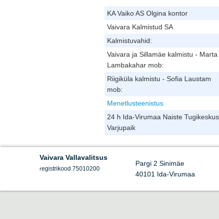
KA Vaiko AS Olgina kontor
Vaivara Kalmistud SA
Kalmistuvahid:
Vaivara ja Sillamäe kalmistu - Marta
Lambakahar mob:
Riigiküla kalmistu - Sofia Laustam
mob:
Menetlusteenistus
24 h Ida-Virumaa Naiste Tugikeskus
Varjupaik
Vaivara Vallavalitsus
Pargi 2 Sinimäe
egistrikood 75010200
r
40101 Ida-Virumaa