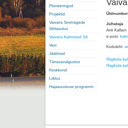
Vaiva
Planeeringud
Üldnumber
Projektid
Vaivara Sinimägede
Juhataja
Sihtasutus
Anti Kallam 
e-post: 
kalm
Vaivara Kalmistud SA
Vesi
Koduleht:
w
Jäätmed
Riigiküla ka
Tänavavalgustus
Riigiküla ka
Keskkond
Liiklus
Hajaasustuse programm