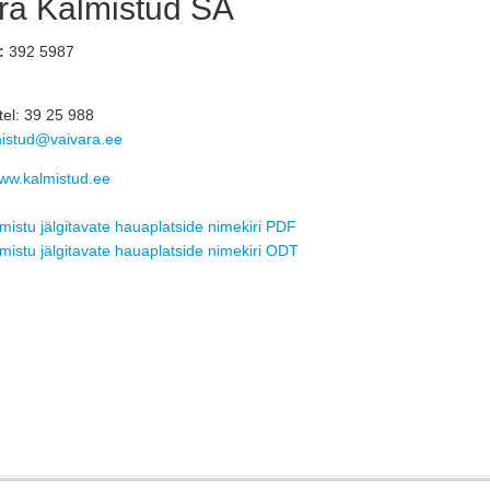
ra Kalmistud SA
:
392 5987 
tel: 39 25 988
istud@vaivara.ee
ww.kalmistud.ee
lmistu jälgitavate hauaplatside nimekiri PDF
lmistu jälgitavate hauaplatside nimekiri ODT