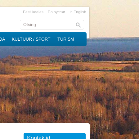
Eesti keeles
По русски
In English
DA
KULTUUR / SPORT
TURISM
Kontaktid