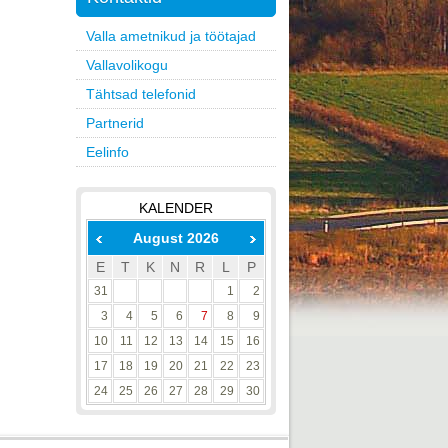
Valla ametnikud ja töötajad
Vallavolikogu
Tähtsad telefonid
Partnerid
Eelinfo
KALENDER
August 2026
E
T
K
N
R
L
P
31
1
2
3
4
5
6
7
8
9
10
11
12
13
14
15
16
17
18
19
20
21
22
23
24
25
26
27
28
29
30