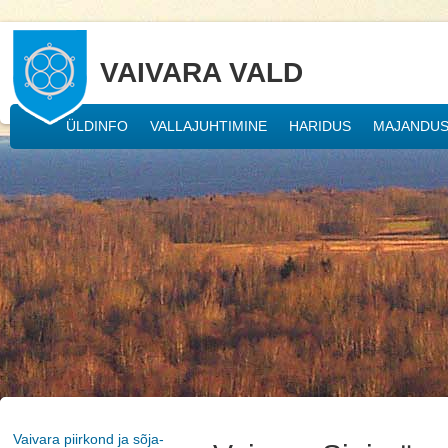
VAIVARA VALD
ÜLDINFO
VALLAJUHTIMINE
HARIDUS
MAJANDU
Vaivara piirkond ja sõja-