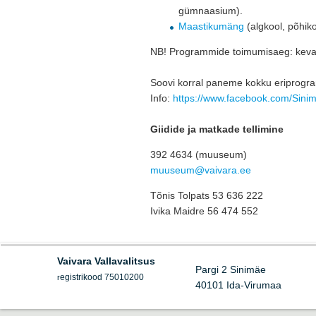
gümnaasium).
Maastikumäng
(algkool, põhiko
NB! Programmide toimumisaeg: kevad
Soovi korral paneme kokku eriprogramm
Info: 
https://www.facebook.com/Si
Giidide ja matkade tellimine
392 4634 (muuseum)
muuseum@vaivara.ee
Tõnis Tolpats 53 636 222
Ivika Maidre 56 474 552
Vaivara Vallavalitsus
Pargi 2 Sinimäe
egistrikood 75010200
r
40101 Ida-Virumaa