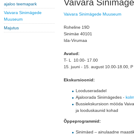
Vaivara Sinimä
ajaloo teemapark
Vaivara Sinimägede
Vaivara Sinimägede Muuseum
Muuseum
Roheline 19D 
Majutus
Sinimäe 40101
Ida-Virumaa
Avatud:
T- L 10.00- 17.00
15. juuni - 15. august 10.00-18.00, 
Ekskursioonid:
Looduseradadel
Ajaloorada Sinimägedes -
kolm
Bussiekskursioon mööda Vaivar
ja looduskaunid kohad
Õppeprogrammid:
Sinimäed – ainulaadne maastik