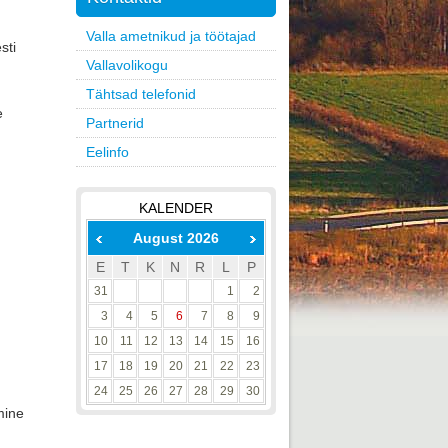
Valla ametnikud ja töötajad
sti
Vallavolikogu
Tähtsad telefonid
 
Partnerid
Eelinfo
KALENDER
August 2026
E
T
K
N
R
L
P
31
1
2
3
4
5
6
7
8
9
10
11
12
13
14
15
16
17
18
19
20
21
22
23
24
25
26
27
28
29
30
mine