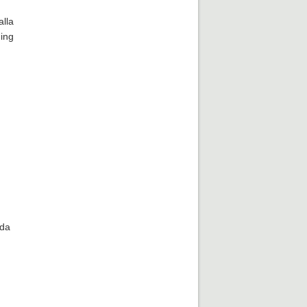
alla
ning
da 