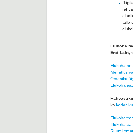
Riigi
rahva
elani
talle
eluko
Elukoha reg
Eret Laht, t
Elukoha an
Menetlus va
Omaniku õi
Elukoha aa
Rahvastiku
ka
kodaniku
Elukohatea
Elukohatea
Ruumi oman