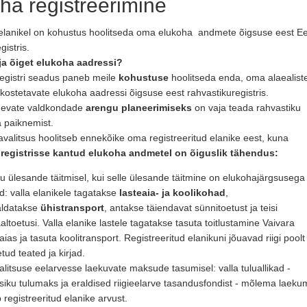
ha registreerimine
i elanikel on kohustus hoolitseda oma elukoha andmete õigsuse eest Ee
gistris.
ja õiget elukoha aadressi?
egistri seadus paneb meile 
kohustuse
hoolitseda enda, oma alaealiste
tkostetavate elukoha aadressi õigsuse eest rahvastikuregistris.
inevate valdkondade 
arengu planeerimiseks
on vaja teada rahvastiku 
a paiknemist.
avalitsus hoolitseb ennekõike oma registreeritud elanike eest, kuna 
registrisse kantud elukoha andmetel on õiguslik tähendus:
ku ülesande täitmisel, kui selle ülesande täitmine on elukohajärgsusega
d: valla elanikele tagatakse
lasteaia- ja koolikohad
,
aldatakse
ühistransport
, antakse täiendavat sünnitoetust ja teisi
aaltoetusi. Valla elanike lastele tagatakse tasuta toitlustamine Vaivara
aias ja tasuta koolitransport. Registreeritud elanikuni jõuavad riigi poolt
tud teated ja kirjad.
litsuse eelarvesse laekuvate maksude tasumisel: valla tuluallikad -
isiku tulumaks ja eraldised riigieelarve tasandusfondist - mõlema laeku
 registreeritud elanike arvust.