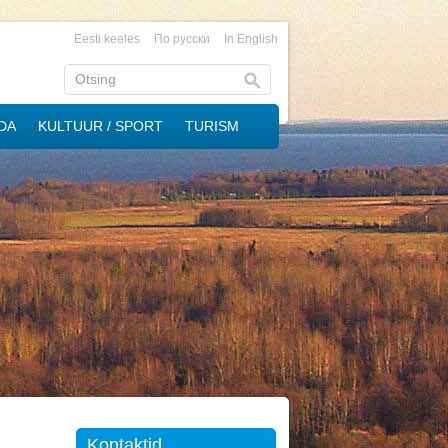
Eesti keeles
По русски
In English
DA
KULTUUR / SPORT
TURISM
Kontaktid