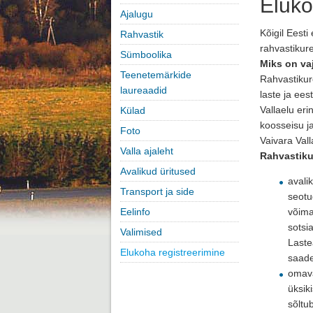
Eluko
Ajalugu
Kõigil Eest
Rahvastik
rahvastikure
Sümboolika
Miks on va
Teenetemärkide
Rahvastikur
laureaadid
laste ja ees
Vallaelu er
Külad
koosseisu j
Foto
Vaivara Vall
Valla ajaleht
Rahvastiku
Avalikud üritused
avali
Transport ja side
seotu
Eelinfo
võim
sotsi
Valimised
Laste
Elukoha registreerimine
saade
omava
üksik
sõltub