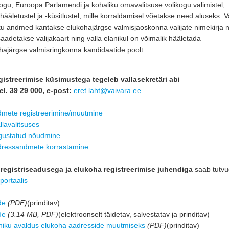
kogu, Euroopa Parlamendi ja kohaliku omavalitsuse volikogu valimistel,
hääletustel ja -küsitlustel, mille korraldamisel võetakse need aluseks. V
ku andmed kantakse elukohajärgse valmisjaoskonna valijate nimekirja 
 saadetakse valijakaart ning valla elanikul on võimalik hääletada
hajärgse valmisringkonna kandidaatide poolt.
istreerimise küsimustega tegeleb vallasekretäri abi
el. 39 29 000, e-post: 
eret.laht@vaivara.ee
dmete registreerimine/muutmine
llavalitsuses
gustatud nõudmine
dressandmete korrastamine
registriseadusega ja elukoha registreerimise juhendiga
saab tutvu
portaalis
de
(PDF)
(prinditav)
de
(3.14 MB, PDF)
(elektroonselt täidetav, salvestatav ja prinditav)
iku avaldus elukoha aadresside muutmiseks
(PDF)
(prinditav)