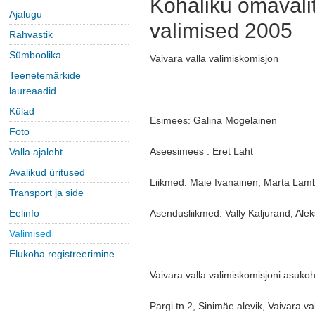
Kohaliku omavali
Ajalugu
valimised 2005
Rahvastik
Sümboolika
Vaivara valla valimiskomisjon
Teenetemärkide
laureaadid
Külad
Esimees: Galina Mogelainen
Foto
Aseesimees : Eret Laht
Valla ajaleht
Avalikud üritused
Liikmed: Maie Ivanainen; Marta Lamba
Transport ja side
Eelinfo
Asendusliikmed: Vally Kaljurand; Al
Valimised
Elukoha registreerimine
Vaivara valla valimiskomisjoni asukoh
Pargi tn 2, Sinimäe alevik, Vaivara 