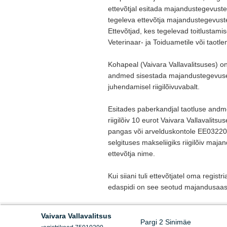
ettevõtjal esitada majandustegevus
tegeleva ettevõtja majandustegevust
Ettevõtjad, kes tegelevad toitlusta
Veterinaar- ja Toiduametile või taotl
Kohapeal (Vaivara Vallavalitsuses) on
andmed sisestada majandustegevuse re
juhendamisel riigilõivuvabalt.
Esitades paberkandjal taotluse andme
riigilõiv 10 eurot Vaivara Vallaval
pangas või arvelduskontole EE032
selgituses makseliigiks riigilõiv maja
ettevõtja nime.
Kui siiani tuli ettevõtjatel oma registri
edaspidi on see seotud majandusaast
Vaivara Vallavalitsus
Pargi 2 Sinimäe