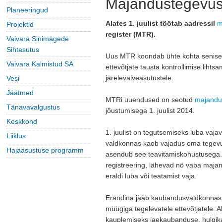
Majandustegevuse
Planeeringud
Alates 1. juulist töötab aadressil
m
Projektid
register (MTR).
Vaivara Sinimägede
Sihtasutus
Uus MTR koondab ühte kohta senises
Vaivara Kalmistud SA
ettevõtjate tausta kontrollimise lihtsam
järelevalveasutustele.
Vesi
Jäätmed
MTRi uuendused on seotud 
majandu
Tänavavalgustus
jõustumisega 1. juulist 2014.
Keskkond
1. juulist on tegutsemiseks luba vaja
Liiklus
valdkonnas kaob vajadus oma tegevu
Hajaasustuse programm
asendub see teavitamiskohustusega. P
registreering, lähevad nö vaba majan
eraldi luba või teatamist vaja.
Erandina jääb kaubandusvaldkonnas t
müügiga tegelevatele ettevõtjatele. 
kauplemiseks jaekaubanduse, hulgika