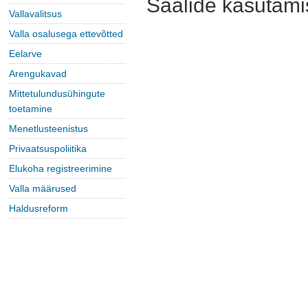
Saalide kasutamis
Vallavalitsus
Valla osalusega ettevõtted
Eelarve
Arengukavad
Mittetulundusühingute
toetamine
Menetlusteenistus
Privaatsuspoliitika
Elukoha registreerimine
Valla määrused
Haldusreform