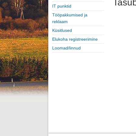
Tasub
IT punktid
Tööpakkumised ja
reklaam
Küsitlused
Elukoha registreerimine
Loomad/linnud