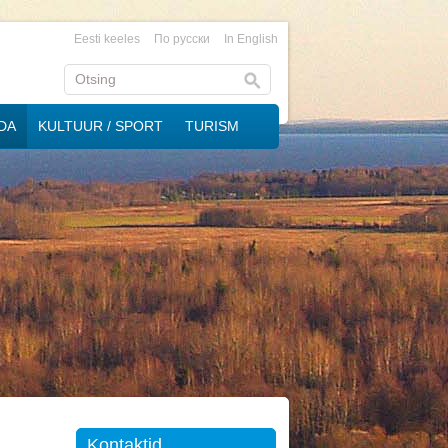
Eesti keeles
По русски
In English
DA
KULTUUR / SPORT
TURISM
Kontaktid