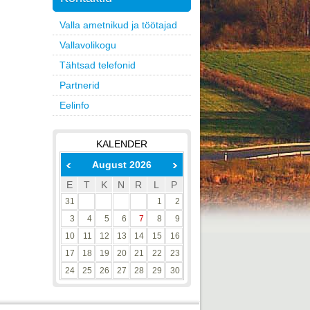
Valla ametnikud ja töötajad
Vallavolikogu
Tähtsad telefonid
Partnerid
Eelinfo
KALENDER
August 2026
E
T
K
N
R
L
P
31
1
2
3
4
5
6
7
8
9
10
11
12
13
14
15
16
17
18
19
20
21
22
23
24
25
26
27
28
29
30