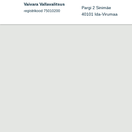
Vaivara Vallavalitsus
Pargi 2 Sinimäe
egistrikood 75010200
r
40101 Ida-Virumaa