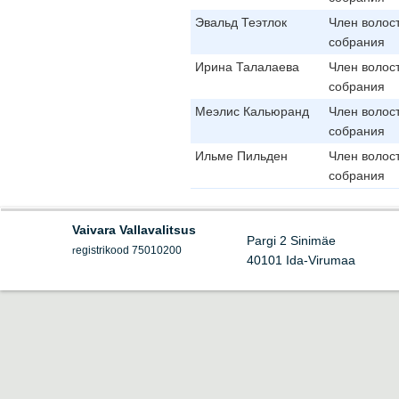
Эвальд Теэтлок
Член волос
собрания
Ирина Талалаева
Член волос
собрания
Меэлис Кальюранд
Член волос
собрания
Ильме Пильден
Член волос
собрания
Vaivara Vallavalitsus
Pargi 2 Sinimäe
egistrikood 75010200
r
40101 Ida-Virumaa