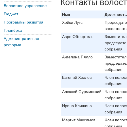
Контакты волост
Волостное управление
Бюджет
Имя
Должность
Программы развития
Хейки Лутс
Председате
волостного
Планёрка
Ааре Объяртель
Заместител
Административная
председате
реформа
собрания
Ангелина Пялло
Заместител
председате
собрания
Евгений Хохлов
Член волос
собрания
Алексей Фурминский
Член волос
собрания
Ирина Клишина
Член волос
собрания
Маргит Максимов
Член волос
собрания