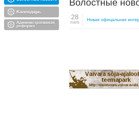
Волостные нов
28
Новая офицальная интерн
märts