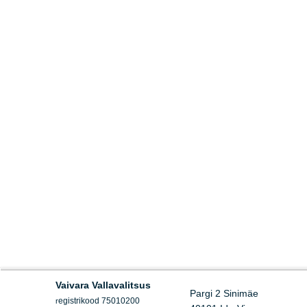
Vaivara Vallavalitsus
Pargi 2 Sinimäe
egistrikood 75010200
r