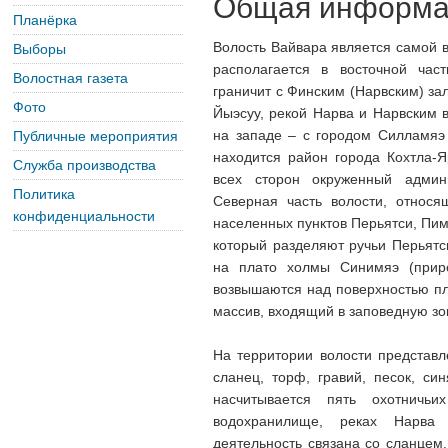
Общая информа
Планёрка
Волость Вайвара является самой в
Выборы
располагается в восточной час
Волостная газета
граничит с Финским (Нарвским) за
Фото
Йыэсуу, рекой Нарва и Нарвским 
на западе – с городом Силламяэ 
Публичные мероприятия
находится район города Кохтла-Я
Служба производства
всех сторон окруженный админи
Политика
Северная часть волости, относя
конфиденциальности
населенных пунктов Перьятси, Пим
который разделяют ручьи Перьятс
на плато холмы Синимяэ (прир
возвышаются над поверхностью пл
массив, входящий в заповедную зон
На территории волости представл
сланец, торф, гравий, песок, син
насчитывается пять охотнич
водохранилище, реках Нарва 
деятельность связана со сланцем.