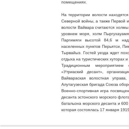
помещениях.
На территории волости находятся
Северной войны, а также Первой 
волости Вайвара считаются холмы
уровнем моря, холм Пыргухауамя
Паргимяги высотой 84,6 м над
населенных пунктов Перьятси, Пим
Тырвайыэ. Гостей уезда ждет пох
отдыха на туристических хуторах и
Традиционным мероприятием с
«Утриаский десант», организац
Вайвараская волостная управа
Алутагузеская бригада Союза обор
Военно-спортивная игра посвящен
десанта эстонского морского флот
батальона морского десанта и 600
которая состоялась 17 января 1919