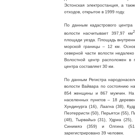
Эстонская электростанция, а так
отходов, открытое в 1999 году.
По данным кадастрового центра 
2
волости насчитывает 397,97 км
площади уезда. Площадь внутренни
морской границы – 12 км. Осно
северной части волости недалеко
Волостной центр расположен в 
центра составляет 30 км.
По данным Регистра народонаселе
волости Вайвара по состоянию н
854 женщины и 867 мужчин. На 
населенных пунктов – 18 деревень
Хундинурга (16), Лаагна (38), Ку
Пеэтерристи (50), Перьятси (55), П
(48), Тырвайыэ (31), Удриа (25),
Синимяэ (359) и Олгина (51
зарегистрировано 39 человек.