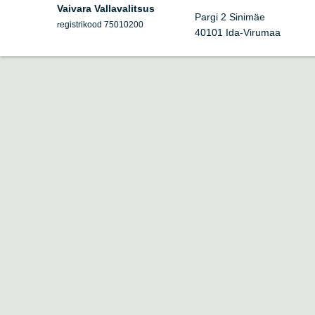
Vaivara Vallavalitsus
Pargi 2 Sinimäe
egistrikood 75010200
r
40101 Ida-Virumaa