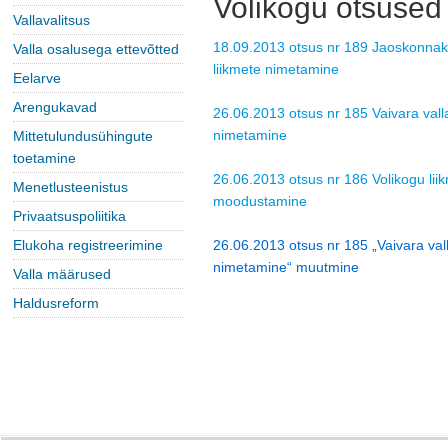
Volikogu otsuse
Vallavalitsus
18.09.2013 otsus nr 189 Jaoskonnak
Valla osalusega ettevõtted
liikmete nimetamine
Eelarve
Arengukavad
26.06.2013 otsus nr 185 Vaivara vall
nimetamine
Mittetulundusühingute
toetamine
26.06.2013 otsus nr 186 Volikogu li
Menetlusteenistus
moodustamine
Privaatsuspoliitika
Elukoha registreerimine
26.06.2013 otsus nr 185 „Vaivara val
nimetamine“ muutmine
Valla määrused
Haldusreform