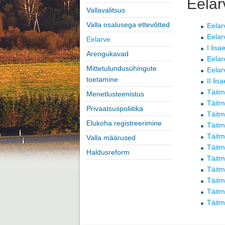
Eelar
Vallavalitsus
Valla osalusega ettevõtted
Eelar
Eelar
Eelarve
I lisa
Arengukavad
Eelar
Mittetulundusühingute
Eelar
toetamine
II lis
Täitm
Menetlusteenistus
Täitm
Privaatsuspoliitika
Täitm
Elukoha registreerimine
Täitm
Täitm
Valla määrused
Täitm
Haldusreform
Täitm
Täitm
Täitm
Täitm
Täitm