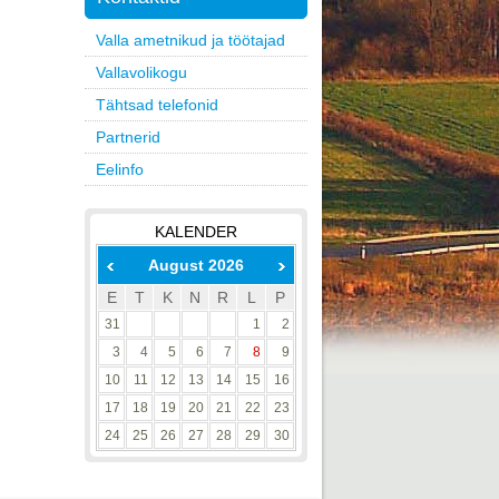
Valla ametnikud ja töötajad
Vallavolikogu
Tähtsad telefonid
Partnerid
Eelinfo
KALENDER
August 2026
E
T
K
N
R
L
P
31
1
2
3
4
5
6
7
8
9
10
11
12
13
14
15
16
17
18
19
20
21
22
23
24
25
26
27
28
29
30