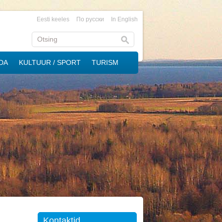
Eesti keeles
По русски
In English
DA
KULTUUR / SPORT
TURISM
Kontaktid