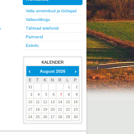
l
Valla ametnikud ja töötajad
Vallavolikogu
Tähtsad telefonid
e
Partnerid
Eelinfo
KALENDER
August 2026
E
T
K
N
R
L
P
31
1
2
3
4
5
6
7
8
9
10
11
12
13
14
15
16
17
18
19
20
21
22
23
24
25
26
27
28
29
30