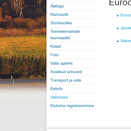
Euroo
Ajalugu
Rahvastik
Euroo
Sümboolika
Jaosk
Teenetemärkide
laureaadid
Vabar
Külad
Foto
Valla ajaleht
Avalikud üritused
Transport ja side
Eelinfo
Valimised
Elukoha registreerimine