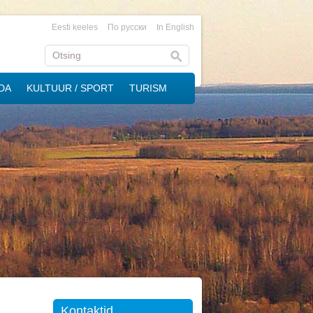
Eesti keeles
По русски
In English
DA
KULTUUR / SPORT
TURISM
Kontaktid