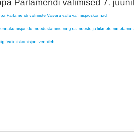
pa Parlamendi valimised 7. juuni
pa Parlamendi valimiste Vaivara valla valimisjaoskonnad
onnakomisjonide moodustamine ning esimeeste ja liikmete nimetamin
iigi Valimiskomisjoni veebileht