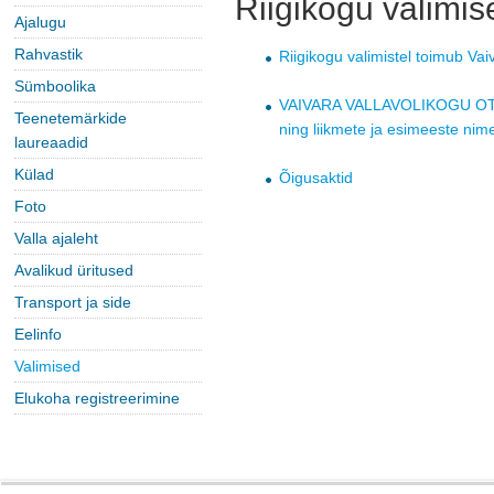
Riigikogu valimi
Ajalugu
Rahvastik
Riigikogu valimistel toimub Va
Sümboolika
VAIVARA VALLAVOLIKOGU OTS
Teenetemärkide
ning liikmete ja esimeeste ni
laureaadid
Külad
Õigusaktid
Foto
Valla ajaleht
Avalikud üritused
Transport ja side
Eelinfo
Valimised
Elukoha registreerimine