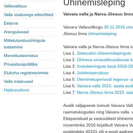
Ühinemisleping
Vallavalitsus
Vaivara valla ja Narva-Jõesuu lin
Valla osalusega ettevõtted
Eelarve
Vaivara Vallavolikogu 
30.11.2016 ots
Arengukavad
Jõesuu linna
ühinemisleping
.
Mittetulundusühingute
Vaivara valla ja Narva-Jõesuu linna 
toetamine
Lisa 1. 
Seletuskiri ühinemislepingule
Menetlusteenistus
Lisa 2. 
Ühineva omavalitsusüksuse k
Privaatsuspoliitika
Lisa 3. 
Investeeringute kava 2018-2
Elukoha registreerimine
Lisa 4. 
Juhtimisstruktuur
Lisa 5. 
Üleminekuperioodi tegevus- j
Valla määrused
Lisa 6. 
Vaivara valla 2015. aasta au
Haldusreform
Lisa 7. 
Narva-Jõesuu linna 2015. aa
Avalik väljapanek toimub Vaivara Vall
raamatukogudes ning Vaivara valla v
Ettepanekuid ja vastuväiteid ühinemis
novembriks 2016 kirjalikult Vaivara Va
postiindeks 40101 või e-posti aadres