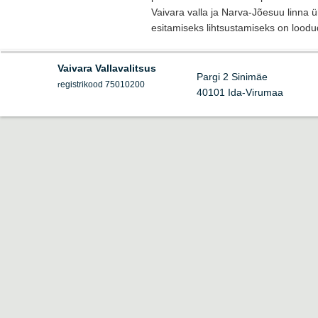
Vaivara valla ja Narva-Jõesuu linna 
esitamiseks lihtsustamiseks on loodu
Vaivara Vallavalitsus
Pargi 2 Sinimäe
egistrikood 75010200
r
40101 Ida-Virumaa