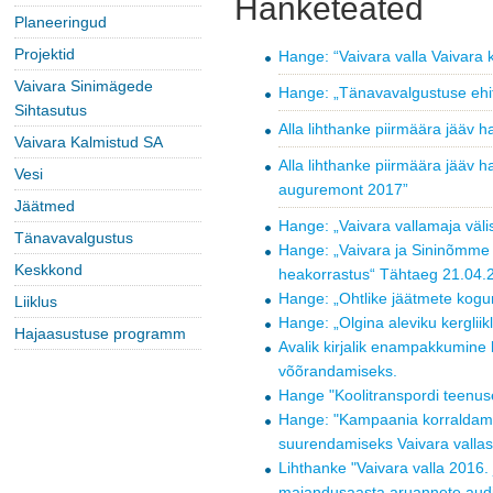
Hanketeated
Planeeringud
Projektid
Hange: “Vaivara valla Vaivara 
Vaivara Sinimägede
Hange: „Tänavavalgustuse ehit
Sihtasutus
Alla lihthanke piirmäära jääv 
Vaivara Kalmistud SA
Alla lihthanke piirmäära jääv 
Vesi
auguremont 2017”
Jäätmed
Hange: „Vaivara vallamaja väli
Tänavavalgustus
Hange: „Vaivara ja Sininõmm
Keskkond
heakorrastus“ Tähtaeg 21.04.
Hange: „Ohtlike jäätmete kogum
Liiklus
Hange: „Olgina aleviku kergliik
Hajaasustuse programm
Avalik kirjalik enampakkumine
võõrandamiseks.
Hange "Koolitranspordi teenus
Hange: "Kampaania korraldamine
suurendamiseks Vaivara vallas
Lihthanke "Vaivara valla 2016.
majandusaasta aruannete audi