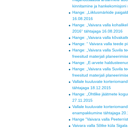
kinnitamine ja hankekomisjon
Hange: „Liiklusmärkide paigald
16.08.2016
Hange: „Vaivara valla kohalike
2016“ tähtajaga 16.08.2016
Hange: „Vaivara valla kõvaka
Hange: “ Vaivara valla teede p
Hange: „Vaivara valla Suvila t
freesitud materjali planeerimi
Hange: „E-arvete haldusteenu
Hange: „Vaivara valla Suvila t
freesitud materjali planeerimis
Vallale kuuluvate korterioma
tähtajaga 18.12.2015
Hange: „Ohtlike jäätmete kogum
27.11.2015
Vallale kuuluvate korteriomand
enampakkumine tähtajaga 20.
Hange “Vaivara valla Peeterris
Vaivara valla Sõtke küla Sigala