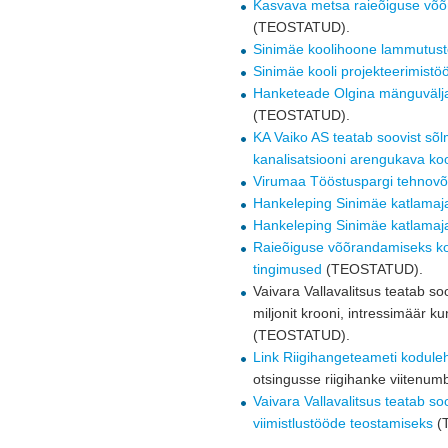
Kasvava metsa raieõiguse võõ
(TEOSTATUD).
Sinimäe koolihoone lammutus
Sinimäe kooli projekteerimistö
Hanketeade Olgina mänguväljak
(TEOSTATUD).
KA Vaiko AS teatab soovist sõlm
kanalisatsiooni arengukava ko
Virumaa Tööstuspargi tehnovõr
Hankeleping Sinimäe katlamaja
Hankeleping Sinimäe katlamaja
Raieõiguse võõrandamiseks kor
tingimused
(TEOSTATUD).
Vaivara Vallavalitsus teatab 
miljonit krooni, intressimäär k
(TEOSTATUD).
Link Riigihangeteameti kodule
otsingusse riigihanke viitenu
Vaivara Vallavalitsus teatab s
viimistlustööde teostamiseks
(