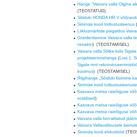
Hange “Vaivara valla Olgina a
(TEOSTATUD).
Sõiduki HONDA HR-V võõran
Sinimäe kooli toitlustusteenus
Liiklusmärkide paigaldus Vaiva
Greiderdamine Vaivara valla te
nimekiri
) (TEOSTAMISEL)
Vaivara valla Sõtke küla Siga
projekteerimishange
(
Lisa 1. S
Sigala mnt rekonstrueerimistö
küsimus
) (TEOSTAMISEL)
Riigihange „Sõiduki liisimine k
Sinimäe kooli toitlustusteenu
Kasvava metsa raieõiguse võ
eraldised
)
Kasvava metsa raieõiguse võ
Kasvava metsa raieõiguse võ
Vaivara valla korraldatud jää
Vaivara Vallavalitsusele laenu
Sinimäe kooli ehitustööd
(TEO