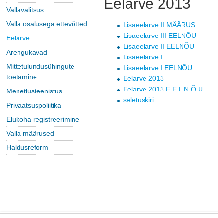
Eelarve 2013
Vallavalitsus
Valla osalusega ettevõtted
Lisaeelarve II MÄÄRUS
Lisaeelarve III EELNÕU
Eelarve
Lisaeelarve II EELNÕU
Arengukavad
Lisaeelarve I
Mittetulundusühingute
Lisaeelarve I EELNÕU
toetamine
Eelarve 2013
Eelarve 2013 E E L N Õ U
Menetlusteenistus
seletuskiri
Privaatsuspoliitika
Elukoha registreerimine
Valla määrused
Haldusreform