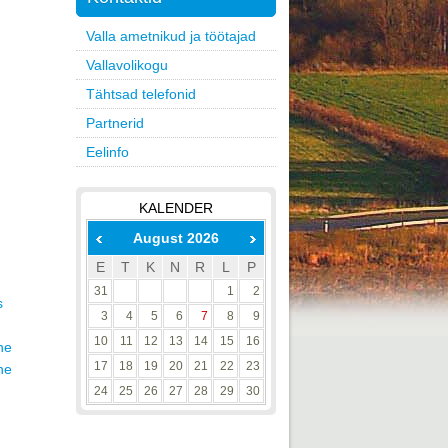
Valla ametnikud ja töötajad
Vallavolikogu
Tähtsad telefonid
Partnerid
Eelinfo
KALENDER
August 2026
E
T
K
N
R
L
P
31
1
2
s
3
4
5
6
7
8
9
10
11
12
13
14
15
16
ne
17
18
19
20
21
22
23
ne
24
25
26
27
28
29
30