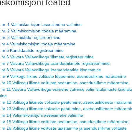
iskomisjoni teated
 nr. 1 Valimiskomisjoni aseesimehe valimine
 nr. 2 Valimiskomisjoni tööaja määramine
 nr. 3 Valimisliidu registreerimine
 nr 4 Valimiskomisjoni tööaja määramine
 nr 5 Kandidaatide registreerimine
 nr 6 Vaivara Vallavolikogu liikmete registreerimine
 nr 7 Vaivara Vallavolikogu asendusliikmete registreerimine
 nr 8 Vaivara Vallavolikogu lisamandaatide kinnitamine
 nr 9 Volikogu liikme volituste lõppemine, asendusliikme määramine
 nr 10 Volikogu liikme volituste peatumine, asendusliikme määramine
 nr 11 Vaivara Vallavolikogu esimehe valimise valimistulemuste kindlak
mine
 nr 12 Volikogu liikmete volituste peatumine, asendusliikmete määrami
 nr 13 Volikogu liikmete volituste peatumine, asendusliikmete määrami
 nr 14 Valimiskomisjoni aseesimehe valimine
 nr 15 Volikogu liikme volituste peatumine, asendusliikme määramine
 nr 16 Volikogu liikme volituste taastamine ja asendusliikme volituste