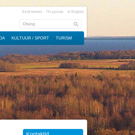
Eesti keeles
По русски
In English
DA
KULTUUR / SPORT
TURISM
Kontaktid