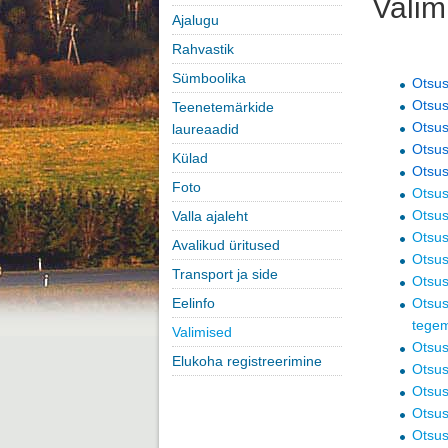
Valim
Ajalugu
Rahvastik
Sümboolika
Otsus
Otsus
Teenetemärkide
Otsus
laureaadid
Otsus
Külad
Otsus
Foto
Otsus
Otsus
Valla ajaleht
Otsus
Avalikud üritused
Otsus
Transport ja side
Otsus
Eelinfo
Otsus
tege
Valimised
Otsus
Elukoha registreerimine
Otsus
Otsus
Otsus
Otsus